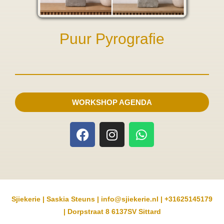
Puur Pyrografie
WORKSHOP AGENDA
F
I
W
a
n
h
c
s
a
e
t
t
b
a
s
o
g
a
o
r
p
Sjiekerie | Saskia Steuns | info@sjiekerie.nl | +31625145179
k
a
p
| Dorpstraat 8 6137SV Sittard