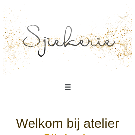
Ga
naar
de
inhoud
Menu
Welkom bij atelier